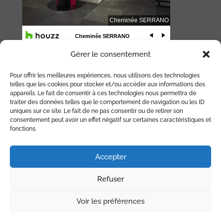
Gérer le consentement
Pour offrir les meilleures expériences, nous utilisons des technologies
telles que les cookies pour stocker et/ou accéder aux informations des
appareils. Le fait de consentir à ces technologies nous permettra de
traiter des données telles que le comportement de navigation ou les ID
uniques sur ce site. Le fait de ne pas consentir ou de retirer son
consentement peut avoir un effet négatif sur certaines caractéristiques et
fonctions.
ACCUEIL
CHEMINÉE
POÊLE
BRASERO
ACCESSOIRES
Accepter
RÉALISATIONS
PARTENAIRES
PLAN
Refuser
CONTACT
RDV RAMONAGE
Voir les préférences
© Copyright Cheminée Serrano 2026 |
Mentions légales
|