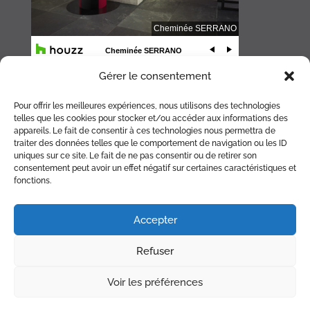
Gérer le consentement
Pour offrir les meilleures expériences, nous utilisons des technologies
telles que les cookies pour stocker et/ou accéder aux informations des
appareils. Le fait de consentir à ces technologies nous permettra de
traiter des données telles que le comportement de navigation ou les ID
uniques sur ce site. Le fait de ne pas consentir ou de retirer son
consentement peut avoir un effet négatif sur certaines caractéristiques et
fonctions.
ACCUEIL
CHEMINÉE
POÊLE
BRASERO
ACCESSOIRES
Accepter
RÉALISATIONS
PARTENAIRES
PLAN
Refuser
CONTACT
RDV RAMONAGE
Voir les préférences
© Copyright Cheminée Serrano 2026 |
Mentions légales
|