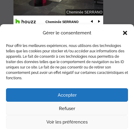
Gérer le consentement
Pour offrir les meilleures expériences, nous utilisons des technologies
telles que les cookies pour stocker et/ou accéder aux informations des
appareils. Le fait de consentir à ces technologies nous permettra de
traiter des données telles que le comportement de navigation ou les ID
uniques sur ce site. Le fait de ne pas consentir ou de retirer son
consentement peut avoir un effet négatif sur certaines caractéristiques et
fonctions.
ACCUEIL
CHEMINÉE
POÊLE
BRASERO
ACCESSOIRES
Accepter
RÉALISATIONS
PARTENAIRES
PLAN
Refuser
CONTACT
RDV RAMONAGE
Voir les préférences
© Copyright Cheminée Serrano 2026 |
Mentions légales
|