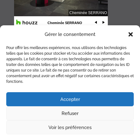
Gérer le consentement
Pour offrir les meilleures expériences, nous utilisons des technologies
telles que les cookies pour stocker et/ou accéder aux informations des
appareils. Le fait de consentir à ces technologies nous permettra de
traiter des données telles que le comportement de navigation ou les ID
uniques sur ce site. Le fait de ne pas consentir ou de retirer son
consentement peut avoir un effet négatif sur certaines caractéristiques et
fonctions.
ACCUEIL
CHEMINÉE
POÊLE
BRASERO
ACCESSOIRES
Accepter
RÉALISATIONS
PARTENAIRES
PLAN
Refuser
CONTACT
RDV RAMONAGE
Voir les préférences
© Copyright Cheminée Serrano 2026 |
Mentions légales
|