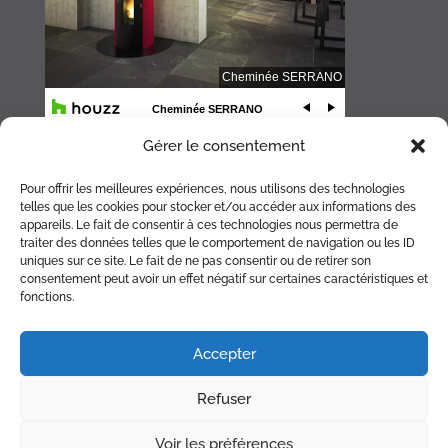
Gérer le consentement
Pour offrir les meilleures expériences, nous utilisons des technologies
telles que les cookies pour stocker et/ou accéder aux informations des
appareils. Le fait de consentir à ces technologies nous permettra de
traiter des données telles que le comportement de navigation ou les ID
uniques sur ce site. Le fait de ne pas consentir ou de retirer son
consentement peut avoir un effet négatif sur certaines caractéristiques et
fonctions.
ACCUEIL
CHEMINÉE
POÊLE
BRASERO
ACCESSOIRES
Accepter
RÉALISATIONS
PARTENAIRES
PLAN
Refuser
CONTACT
RDV RAMONAGE
Voir les préférences