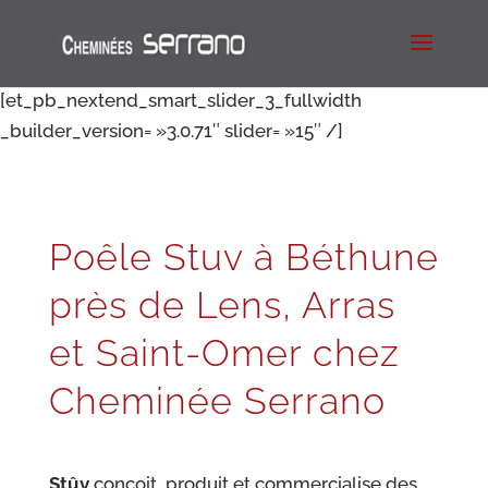
[et_pb_nextend_smart_slider_3_fullwidth
_builder_version= »3.0.71″ slider= »15″ /]
Poêle Stuv à Béthune
près de Lens, Arras
et Saint-Omer chez
Cheminée Serrano
Stûv
conçoit, produit et commercialise des