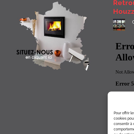
Retro
Houz
Pour offrir 
cookies pour
consentir à 
comportement