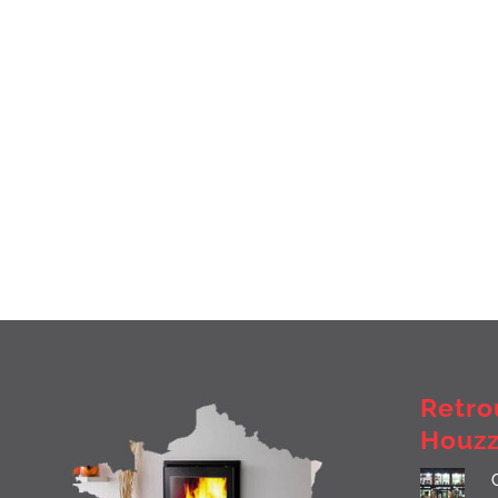
Retro
Houz