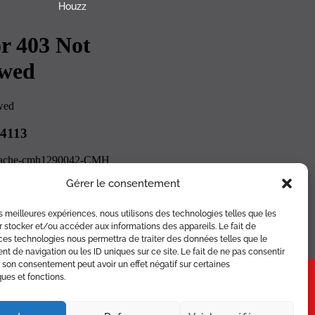
Houzz
Gérer le consentement
les meilleures expériences, nous utilisons des technologies telles que les
 stocker et/ou accéder aux informations des appareils. Le fait de
ces technologies nous permettra de traiter des données telles que le
 de navigation ou les ID uniques sur ce site. Le fait de ne pas consentir
r son consentement peut avoir un effet négatif sur certaines
ENAIRES
PLAN
CONTACT
ques et fonctions.