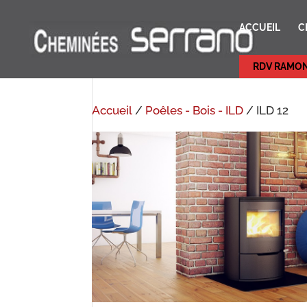
ACCUEIL
C
RDV RAMO
Accueil
/
Poêles - Bois - ILD
/ ILD 12