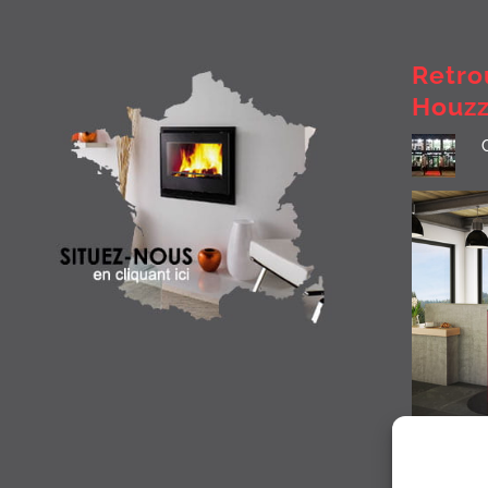
Retro
Houz