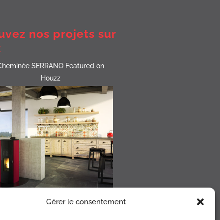
uvez nos projets sur
z
Cheminée SERRANO Featured on
Houzz
Gérer le consentement