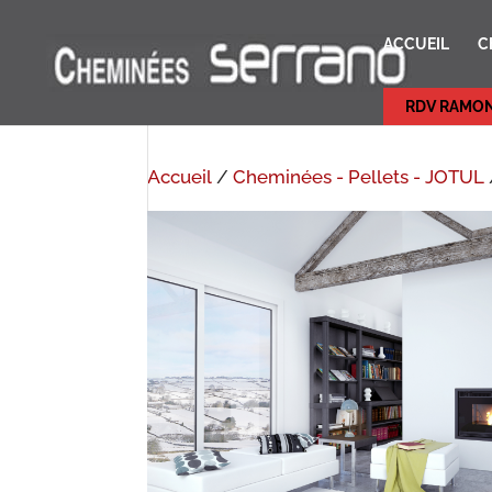
ACCUEIL
C
RDV RAMO
Accueil
/
Cheminées - Pellets - JOTUL