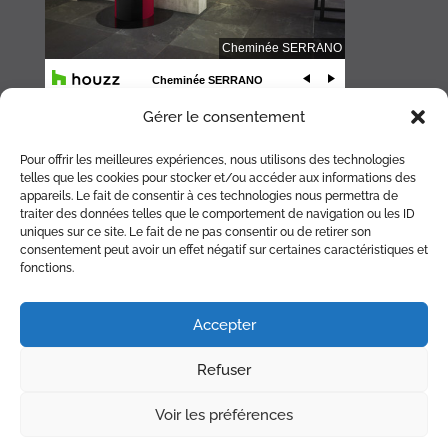
Gérer le consentement
Pour offrir les meilleures expériences, nous utilisons des technologies
telles que les cookies pour stocker et/ou accéder aux informations des
appareils. Le fait de consentir à ces technologies nous permettra de
traiter des données telles que le comportement de navigation ou les ID
uniques sur ce site. Le fait de ne pas consentir ou de retirer son
consentement peut avoir un effet négatif sur certaines caractéristiques et
fonctions.
ACCUEIL
CHEMINÉE
POÊLE
BRASERO
ACCESSOIRES
Accepter
RÉALISATIONS
PARTENAIRES
PLAN
Refuser
CONTACT
RDV RAMONAGE
Voir les préférences
© Copyright Cheminée Serrano 2026 |
Mentions légales
|