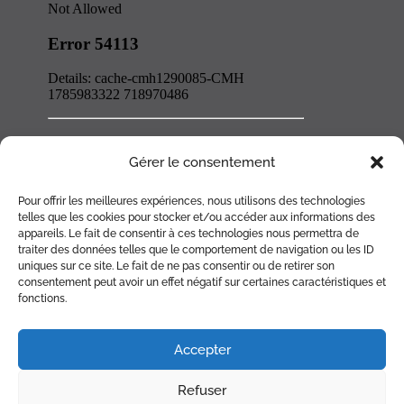
Gérer le consentement
Pour offrir les meilleures expériences, nous utilisons des technologies
telles que les cookies pour stocker et/ou accéder aux informations des
appareils. Le fait de consentir à ces technologies nous permettra de
traiter des données telles que le comportement de navigation ou les ID
uniques sur ce site. Le fait de ne pas consentir ou de retirer son
consentement peut avoir un effet négatif sur certaines caractéristiques et
fonctions.
ACCUEIL
CHEMINÉE
POÊLE
BRASERO
ACCESSOIRES
Accepter
RÉALISATIONS
PARTENAIRES
PLAN
Refuser
CONTACT
RDV RAMONAGE