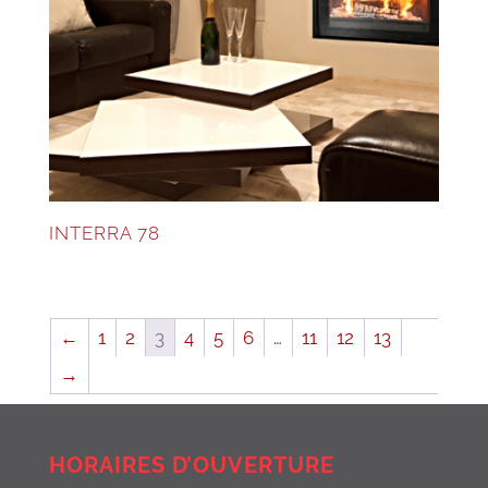
INTERRA 78
←
1
2
3
4
5
6
…
11
12
13
→
HORAIRES D’OUVERTURE